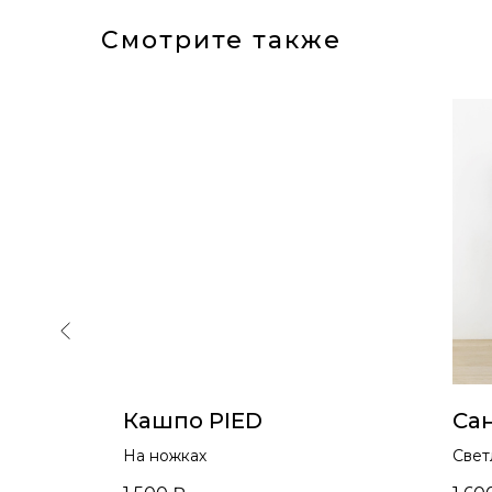
Смотрите также
Кашпо PIED
Са
м
На ножках
Свет
голу