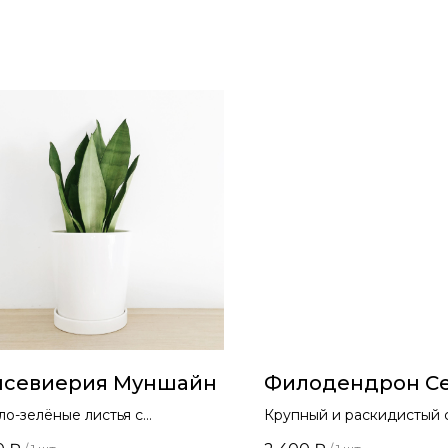
нсевиерия Муншайн
Филодендрон С
ло-зелёные листья с
Крупный и раскидистый 
бовато-серебристым отливом