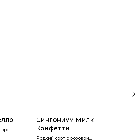
елло
Сингониум Милк
Го
Конфетти
сорт
С п
отв
Редкий сорт с розовой