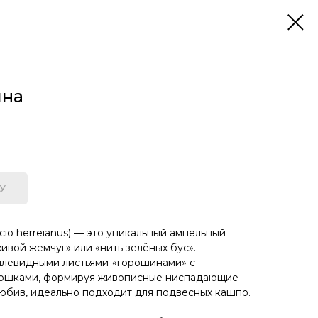
йна
У
io herreianus) — это уникальный ампельный
живой жемчуг» или «нить зелёных бус».
плевидными листьями-«горошинами» с
кошками, формируя живописные ниспадающие
любив, идеально подходит для подвесных кашпо.