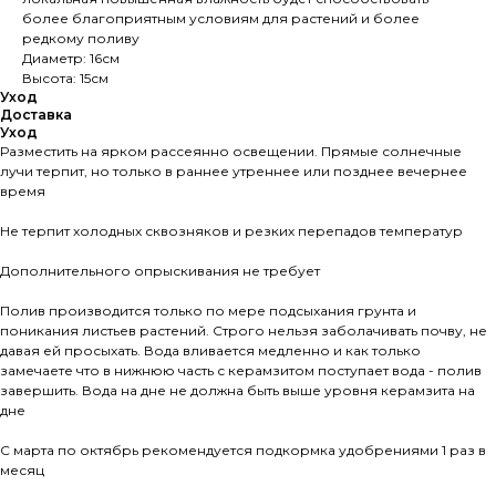
более благоприятным условиям для растений и более
редкому поливу
Диаметр: 16см
Высота: 15см
Уход
Доставка
Уход
Разместить на ярком рассеянно освещении. Прямые солнечные
лучи терпит, но только в раннее утреннее или позднее вечернее
время
Не терпит холодных сквозняков и резких перепадов температур
Дополнительного опрыскивания не требует
Полив производится только по мере подсыхания грунта и
поникания листьев растений. Строго нельзя заболачивать почву, не
давая ей просыхать. Вода вливается медленно и как только
замечаете что в нижнюю часть с керамзитом поступает вода - полив
завершить. Вода на дне не должна быть выше уровня керамзита на
дне
С марта по октябрь рекомендуется подкормка удобрениями 1 раз в
месяц