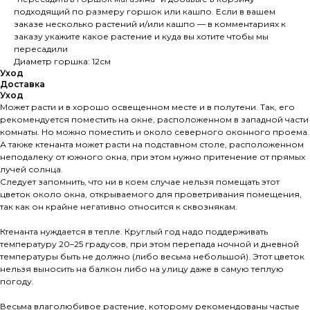
подходящий по размеру горшок или кашпо. Если в вашем
заказе несколько растений и/или кашпо — в комментариях к
заказу укажите какое растение и куда вы хотите чтобы мы
пересадили
Диаметр горшка: 12см
Уход
Доставка
Уход
Может расти и в хорошо освещенном месте и в полутени. Так, его
рекомендуется поместить на окне, расположенном в западной части
комнаты. Но можно поместить и около северного оконного проема.
А также ктенанта может расти на подставном столе, расположенном
неподалеку от южного окна, при этом нужно притенение от прямых
лучей солнца.
Следует запомнить, что ни в коем случае нельзя помещать этот
цветок около окна, открываемого для проветривания помещения,
так как он крайне негативно относится к сквознякам.
Ктенанта нуждается в тепле. Круглый год надо поддерживать
температуру 20–25 градусов, при этом перепада ночной и дневной
температуры быть не должно (либо весьма небольшой). Этот цветок
нельзя выносить на балкон либо на улицу даже в самую теплую
погоду.
Весьма влаголюбивое растение, которому рекомендованы частые