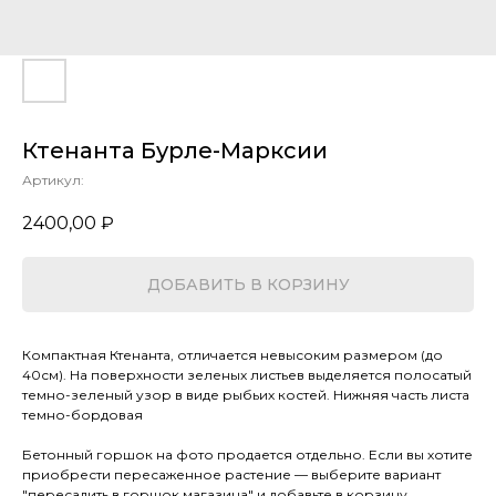
Ктенанта Бурле-Марксии
Артикул:
2400,00
₽
ДОБАВИТЬ В КОРЗИНУ
Компактная Ктенанта, отличается невысоким размером (до
40см). На поверхности зеленых листьев выделяется полосатый
темно-зеленый узор в виде рыбьих костей. Нижняя часть листа
темно-бордовая
Бетонный горшок на фото продается отдельно. Если вы хотите
приобрести пересаженное растение — выберите вариант
"пересадить в горшок магазина" и добавьте в корзину