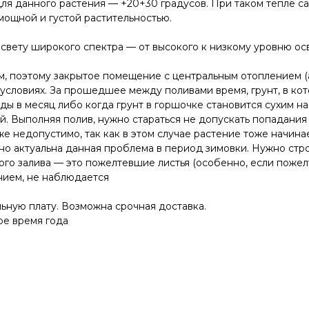
ля данного растения — +20+30 градусов. При таком тепле с
мощной и густой растительностью.
свету широкого спектра — от высокого к низкому уровню о
, поэтому закрытое помещение с центральным отоплением (а
х условиях. За прошедшее между поливами время, грунт, в к
ды в месяц либо когда грунт в горшочке становится сухим на
й. Выполняя полив, нужно стараться не допускать попадания 
е недопустимо, так как в этом случае растение тоже начина
но актуальна данная проблема в период зимовки. Нужно строг
го залива — это пожелтевшие листья (особенно, если пожелт
ением, не наблюдается
льную плату. Возможна срочная доставка.
ое время года