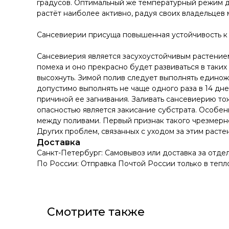
градусов. Оптимальный же температурный режим д
растёт наиболее активно, радуя своих владельцев 
Сансевиерии присуща повышенная устойчивость к 
Сансевиерия является засухоустойчивым растением
помеха и оно прекрасно будет развиваться в таки
высохнуть. Зимой полив следует выполнять единож
допустимо выполнять не чаще одного раза в 14 дне
причиной ее загнивания. Заливать сансевиерию тож
опасностью является закисание субстрата. Особен
между поливами. Первый признак такого чрезмерно
Других проблем, связанных с уходом за этим раст
Доставка
Санкт-Петербург: Самовывоз или доставка за отде
По России: Отправка Почтой России только в тепл
Смотрите также