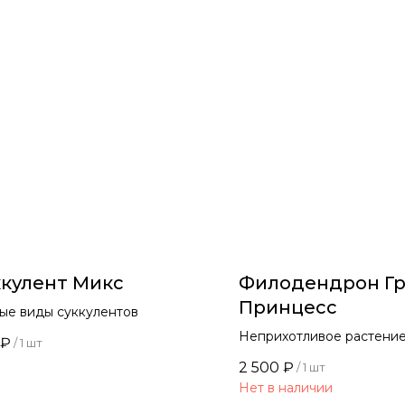
ккулент Микс
Филодендрон Г
Принцесс
ые виды суккулентов
Неприхотливое растение
₽
/
1 шт
округлыми плотными лис
2 500
₽
/
1 шт
Нет в наличии