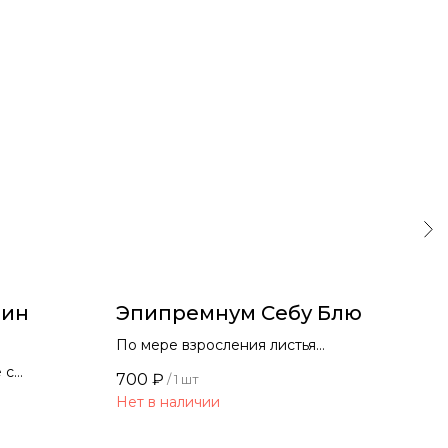
рин
Эпипремнум Себу Блю
Ди
По мере взросления листья
Сти
начинают расти с разрезами
окн
 с
700
₽
600
/
1 шт
тьями
Нет в наличии
Нет 