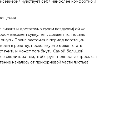
ансевиерия чувствует себя наиболее комфортно и
свещения.
 значит и достаточно сухим воздухом) ей не
отором высажен суккулент, должен полностью
 ощупь. Полив растения в период вегетации
воды в розетку, поскольку это может стать
ет гнить и может погибнуть. Самой большой
о следить за тем, чтоб грунт полностью просыхал
ение началось от прикорневой части листьев).