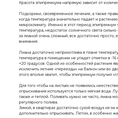
Красота эпипремнума напрямую зависит от количес
Подкормки, своевременное лечение, а также прави
когда температура значительно падает и растению
микроклимату. Именно в этот период эпипремнум ч
температура, недостаток солнечного света сильно с
за лианой очень сложный, все достаточно просто, е
внимание.
Лиана достаточно неприхотлива в плане температу
температура в помещении не упадет отметки в -16
+20 градусов. Одной из особенностей растения яв
исключить летние «переезды» на балкон или во дво
этого вполне хватит, чтобы эпипремнум получил «г
Для того чтобы на листьях не появились неестестве
опрыскивания используется только мягкая вода. Лу
также и теплой. Поливать нужно не часто, лиана 
регулярного полива.
Зимой, в квартирах достаточно сухой воздух из-за
дополнительно опрыскивать. Летом, в особенно жа