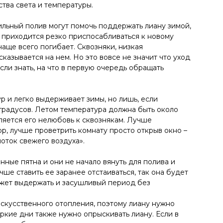
тва света и температуры.
льный полив могут помочь поддержать лиану зимой,
 приходится резко приспосабливаться к новому
аще всего погибает. Сквозняки, низкая
казывается на нем. Но это вовсе не значит что уход
сли знать, на что в первую очередь обращать
р и легко выдерживает зимы, но лишь, если
 градусов. Летом температура должна быть около
ляется его нелюбовь к сквознякам. Лучше
р, лучше проветрить комнату просто открыв окно –
лоток свежего воздуха».
нные пятна и они не начало вянуть для полива и
чше ставить ее заранее отстаиваться, так она будет
может выдержать и засушливый период без
 искусственного отопления, поэтому лиану нужно
ркие дни также нужно опрыскивать лиану. Если в