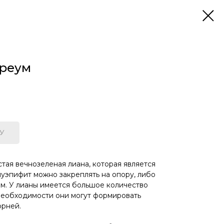
реум
У
тая вечнозеленая лиана, которая является
уэпифит можно закреплять на опору, либо
м. У лианы имеется большое количество
необходимости они могут формировать
орней.