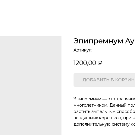
Эпипремнум Ау
Артикул:
1200,00
₽
ДОБАВИТЬ В КОРЗИН
Эпипремнум ― это травянис
многолетником. Данный пол
растить ампельным способо
воздушных корешков, при 
дополнительную систему к