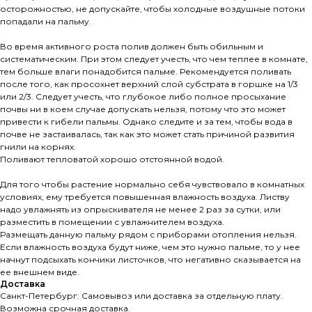
осторожностью, не допускайте, чтобы холодные воздушные потоки
попадали на пальму.
Во время активного роста полив должен быть обильным и
систематическим. При этом следует учесть, что чем теплее в комнате,
тем больше влаги понадобится пальме. Рекомендуется поливать
после того, как просохнет верхний слой субстрата в горшке на 1/3
или 2/3. Следует учесть, что глубокое либо полное просыхание
почвы ни в коем случае допускать нельзя, потому что это может
привести к гибели пальмы. Однако следите и за тем, чтобы вода в
почве не застаивалась, так как это может стать причиной развития
гнили на корнях.
Поливают тепловатой хорошо отстоянной водой.
Для того чтобы растение нормально себя чувствовало в комнатных
условиях, ему требуется повышенная влажность воздуха. Листву
надо увлажнять из опрыскивателя не менее 2 раз за сутки, или
разместить в помещении с увлажнителем воздуха.
Размещать данную пальму рядом с приборами отопления нельзя.
Если влажность воздуха будут ниже, чем это нужно пальме, то у нее
начнут подсыхать кончики листочков, что негативно сказывается на
ее внешнем виде.
Доставка
Санкт-Петербург: Самовывоз или доставка за отдельную плату.
Возможна срочная доставка.