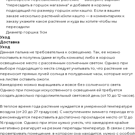
"пересадить в горшок магазина" и добавьте в корзину
подходящий по размеру горшок или кашпо. Если в вашем
заказе несколько растений и/или кашпо — в комментариях к
заказу укажите какое растение и куда вы хотите чтобы мы
пересадили
Диаметр горшка: 9см
Уход
Доставка
Уход
Данная пальма не требовательна к освещению. Так, ее можно
поставить в полутень (даже вглубь комнаты) либо в хорошо
освещенное место с рассеянным солнечным светом. Однако при
выборе подходящего места следует учитывать то, что растение не
переносит прямых лучей солнца в полуденные часы, которые могут
на листве оставить ожоги.
Хамедорею можно выращивать и вовсе без солнечного света.
Однако при помощи искусственного освещения ей требуется
создать довольно продолжительный световой день (от 10 до 12 часов).
В теплое время года растение нуждается в умеренной температуре
воздуха (от 20 до 27 градусов). С наступлением зимнего периода его
рекомендуется переставить в достаточно прохладное место от 12 до
16 градусов. Однако при этом нужно учесть, что хамедорея крайне
негативно реагирует на резкие перепады температур. В связи с этим
проветривать помещение, в котором она находится, нужно с особой