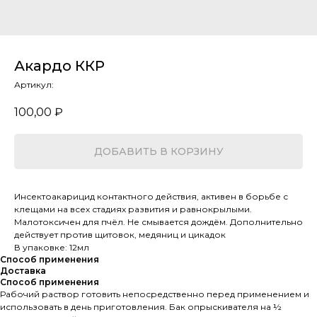
Акардо ККР
Артикул:
100,00
₽
ДОБАВИТЬ В КОРЗИНУ
Инсектоакарицид контактного действия, активен в борьбе с
клещами на всех стадиях развития и равнокрылыми.
Малотоксичен для пчёл. Не смывается дождём. Дополнительно
действует против щитовок, медяниц и цикадок
В упаковке: 12мл
Способ применения
Доставка
Способ применения
Рабочий раствор готовить непосредственно перед применением и
использовать в день приготовления. Бак опрыскивателя на ½