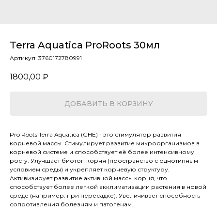
Terra Aquatica ProRoots 30мл
Артикул:
3760172780991
1800,00
₽
ДОБАВИТЬ В КОРЗИНУ
Pro Roots Terra Aquatica (GHE) - это стимулятор развития
корневой массы. Стимулирует развитие микроорганизмов в
корневой системе и способствует её более интенсивному
росту. Улучшает биотоп корня (пространство с однотипным
условием среды) и укрепляет корневую структуру.
Активизирует развитие активной массы корня, что
способствует более легкой акклиматизации растения в новой
среде (например: при пересадке). Увеличивает способность
сопротивления болезням и патогенам.