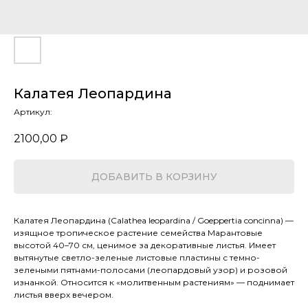
Калатея Леопардина
Артикул:
2100,00
₽
ДОБАВИТЬ В КОРЗИНУ
Калатея Леопардина (Calathea leopardina / Goeppertia concinna) —
изящное тропическое растение семейства Марантовые
высотой 40–70 см, ценимое за декоративные листья. Имеет
вытянутые светло-зеленые листовые пластины с темно-
зелеными пятнами-полосами (леопардовый узор) и розовой
изнанкой. Относится к «молитвенным растениям» — поднимает
листья вверх вечером.