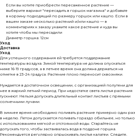
Если вы хотите приобрести пересаженное растение —
выберите вариант "пересадить в горшок магазина" и добавьте
в корзину подходящий по размеру горшок или кашпо. Если в
вашем заказе несколько растений и/или кашпо — в
комментариях к заказу укажите какое растение и куда вы
хотите чтобы мы пересадили
Диаметр горшка: 12см
Уход
Доставка
Уход
Для успешного содержания ей требуется поддержание
температуры воздуха. Зимой температура не должна опускаться
ниже 16-19 градусов, а в летнее время она должна держаться на
отметке в 23-24 градуса. Растение плохо переносит сквозняки.
Нуждается в достаточном освещении, с организацией полутени для
нее в жаркий летний период. При недостатке света листья растения
тускнеют. Нельзя допускать длительный контакт листьев с прямыми
солнечными лучами.
В зимнее время необходимо поливать растение примерно один раз
в неделю. Летом допускается поливать гораздо обильнее, но только
с использованием мягкой и отстоянной воды. Старайтесь не
допускать того, чтобы застаивалась вода в поддоне горшка.
Рекомендуется регулярно опрыскивать листья калатеи. Следите,