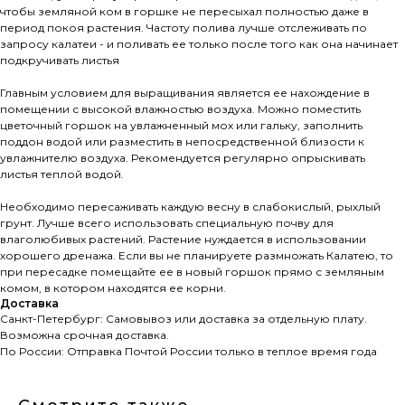
чтобы земляной ком в горшке не пересыхал полностью даже в
период покоя растения. Частоту полива лучше отслеживать по
запросу калатеи - и поливать ее только после того как она начинает
подкручивать листья
Главным условием для выращивания является ее нахождение в
помещении с высокой влажностью воздуха. Можно поместить
цветочный горшок на увлажненный мох или гальку, заполнить
поддон водой или разместить в непосредственной близости к
увлажнителю воздуха. Рекомендуется регулярно опрыскивать
листья теплой водой.
Необходимо пересаживать каждую весну в слабокислый, рыхлый
грунт. Лучше всего использовать специальную почву для
влаголюбивых растений. Растение нуждается в использовании
хорошего дренажа. Если вы не планируете размножать Калатею, то
при пересадке помещайте ее в новый горшок прямо с земляным
комом, в котором находятся ее корни.
Доставка
Санкт-Петербург: Самовывоз или доставка за отдельную плату.
Возможна срочная доставка.
По России: Отправка Почтой России только в теплое время года