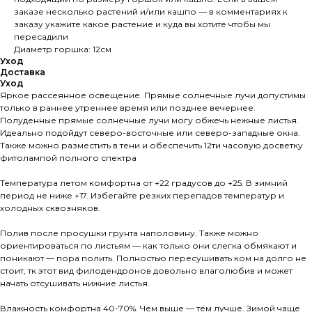
заказе несколько растений и/или кашпо — в комментариях к
заказу укажите какое растение и куда вы хотите чтобы мы
пересадили
Диаметр горшка: 12см
Уход
Доставка
Уход
Яркое рассеянное освещение. Прямые солнечные лучи допустимы
только в раннее утреннее время или позднее вечернее.
Полуденные прямые солнечные лучи могу обжечь нежные листья.
Идеально подойдут северо-восточные или северо-западные окна.
Также можно разместить в тени и обеспечить 12ти часовую досветку
фитолампой полного спектра
Температура летом комфортна от +22 градусов до +25. В зимний
период не ниже +17. Избегайте резких перепадов температур и
холодных сквозняков.
Полив после просушки грунта наполовину. Также можно
ориентироваться по листьям — как только они слегка обмякают и
поникают — пора полить. Полностью пересушивать ком на долго не
стоит, тк этот вид филодендронов довольно влаголюбив и может
начать отсушивать нижние листья.
Влажность комфортна 40-70%. Чем выше — тем лучше. Зимой чаще