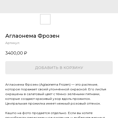
Аглаонема Фрозен
Артикул:
3400,00
₽
ДОБАВИТЬ В КОРЗИНУ
Аглаонема Фрозен (Aglaonema Frozen) — это растение,
которое поражает своей утончённой окраской. Его листья
окрашены в салатовый цвет с тёмно-зелёными пятнами,
которые создают красивый узор вдоль прожилок.
Центральная прожилка имеет нежный розовый оттенок.
Кашпо на фото продается отдельно. Если вы хотите
приобрести пересаженное растение — выберите вариант