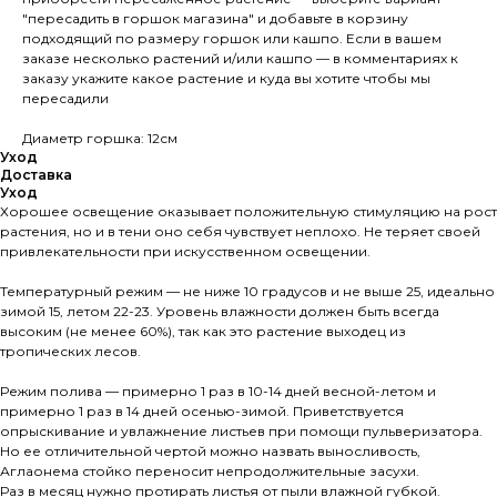
"пересадить в горшок магазина" и добавьте в корзину
подходящий по размеру горшок или кашпо. Если в вашем
заказе несколько растений и/или кашпо — в комментариях к
заказу укажите какое растение и куда вы хотите чтобы мы
пересадили
Диаметр горшка: 12см
Уход
Доставка
Уход
Хорошее освещение оказывает положительную стимуляцию на рост
растения, но и в тени оно себя чувствует неплохо. Не теряет своей
привлекательности при искусственном освещении.
Температурный режим — не ниже 10 градусов и не выше 25, идеально
зимой 15, летом 22-23. Уровень влажности должен быть всегда
высоким (не менее 60%), так как это растение выходец из
тропических лесов.
Режим полива — примерно 1 раз в 10-14 дней весной-летом и
примерно 1 раз в 14 дней осенью-зимой. Приветствуется
опрыскивание и увлажнение листьев при помощи пульверизатора.
Но ее отличительной чертой можно назвать выносливость,
Аглаонема стойко переносит непродолжительные засухи.
Раз в месяц нужно протирать листья от пыли влажной губкой.