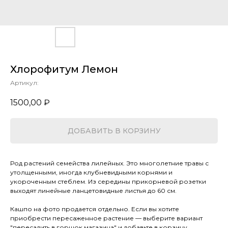
Хлорофитум Лемон
Артикул:
1500,00
₽
ДОБАВИТЬ В КОРЗИНУ
Род растений семейства лилейных. Это многолетние травы с
утолщенными, иногда клубневидными корнями и
укороченным стеблем. Из середины прикорневой розетки
выходят линейные ланцетовидные листья до 60 см.
Кашпо на фото продается отдельно. Если вы хотите
приобрести пересаженное растение — выберите вариант
"пересадить в горшок магазина" и добавьте в корзину