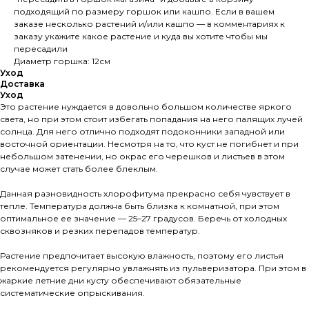
подходящий по размеру горшок или кашпо. Если в вашем
заказе несколько растений и/или кашпо — в комментариях к
заказу укажите какое растение и куда вы хотите чтобы мы
пересадили
Диаметр горшка: 12см
Уход
Доставка
Уход
Это растение нуждается в довольно большом количестве яркого
света, но при этом стоит избегать попадания на него палящих лучей
солнца. Для него отлично подходят подоконники западной или
восточной ориентации. Несмотря на то, что куст не погибнет и при
небольшом затенении, но окрас его черешков и листьев в этом
случае может стать более блеклым.
Данная разновидность хлорофитума прекрасно себя чувствует в
тепле. Температура должна быть близка к комнатной, при этом
оптимальное ее значение — 25–27 градусов. Беречь от холодных
сквозняков и резких перепадов температур.
Растение предпочитает высокую влажность, поэтому его листья
рекомендуется регулярно увлажнять из пульверизатора. При этом в
жаркие летние дни кусту обеспечивают обязательные
систематические опрыскивания.